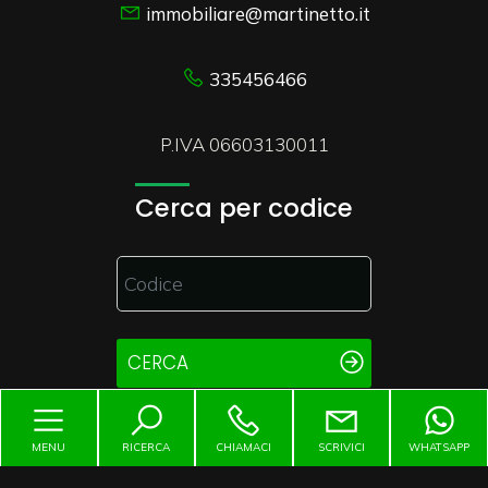
immobiliare@martinetto.it
335456466
P.IVA 06603130011
Cerca per codice
CERCA
Copyright © 2026 - Powered by
Gestim
MENU
RICERCA
CHIAMACI
SCRIVICI
WHATSAPP