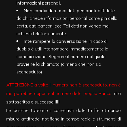
informazioni personali.
Non condividere mai dati personali
: diffidate
2
da chi chiede informazioni personali come pin della
carta, dati bancari, ecc. Tali dati non vengo mai
3
richiesti telefonicamente.
Interrompere la conversazione
: in caso di
4
dubbio è utili interrompere immediatamente la
comunicazione.
Segnare il numero dal quale
proviene la
chiamata (a meno che non sia
5
sconosciuto) .
5+
ATTENZIONE a volte il numero non è sconosciuto, non è
ma potrebbe apparire il numero della propria Banca
, alla
Altre
sottoscritta è successo!!!!!!!
opzioni
Le banche tutelano i correntisti dalle truffe attuando
-
misure antifrode, notifiche in tempo reale e strumenti di
multiscelta