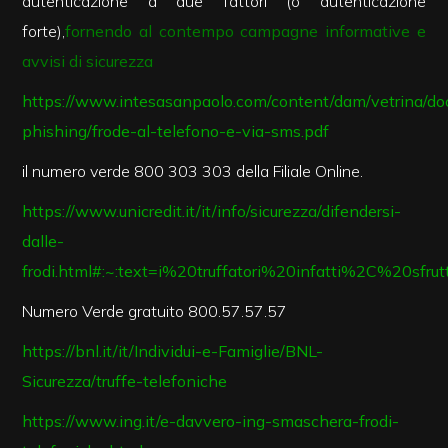
autenticazione a due fattori (o autenticazione
forte),
fornendo al contempo campagne informative e
Giardino
avvisi di sicurezza
https://www.intesasanpaolo.com/content/dam/vetrina/doc
Posto auto/Box
phishing/frode-al-telefono-e-via-sms.pdf
Balcone/Terrazzo
il numero verde 800 303 303 della Filiale Online.
https://www.unicredit.it/it/info/sicurezza/difendersi-
Ascensore
dalle-
frodi.html#:~:text=i%20truffatori%20infatti%2C%20s
Arredato
Numero Verde gratuito 800.57.57.57
Nuova costruzione
https://bnl.it/it/Individui-e-Famiglie/BNL-
Sicurezza/truffe-telefoniche
Lusso
https://www.ing.it/e-davvero-ing-smaschera-frodi-