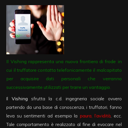
cercare
Provincia
Comune
Il Vishing rappresenta una nuova frontiera di frode in
cui il truffatore contatta telefonicamente il malcapitato
Tipologia
per acquisire dati personali che verranno
-
successivamente utilizzati per trarre un vantaggio
.
multiscelta
Il
Vishing
sfrutta la c.d. ingegneria sociale ovvero
partendo da una base di conoscenza, i truffatori, fanno
Qualsiasi
leva su sentimenti ad esempio la
paura, l’avidità
, ecc.
Tale comportamento è realizzato al fine di evocare nel
Residenziali