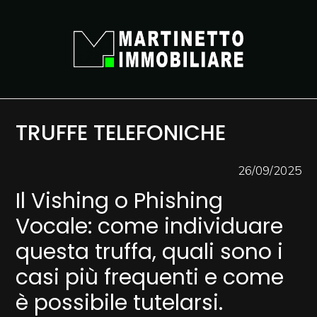
Codice
HOME
CHI SIAMO
Contratto
IMMOBILI
TRUFFE TELEFONICHE
Qualsiasi
VALUTAZIONE
26/09/2025
Vendita
Il Vishing o Phishing
NEWS
Vocale: come individuare
Affitto
questa truffa, quali sono i
CONTATTI
casi più frequenti e come
Scegli
è possibile tutelarsi.
dove