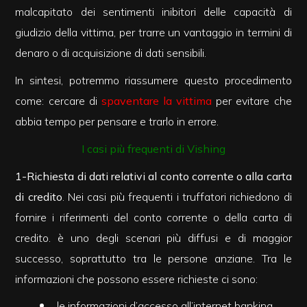
malcapitato dei sentimenti inibitori delle capacità di
giudizio della vittima, per trarre un vantaggio in termini di
Commerciali
denaro o di acquisizione di dati sensibili.
Industriali
In sintesi, potremmo riassumere questo procedimento
come: cercare di
spaventare la vittima
per evitare che
Terreni
abbia tempo per pensare e trarlo in errore.
I casi più frequenti di Vishing
Prezzo
1-Richiesta di dati relativi al conto corrente o alla carta
di credito
. Nei casi più frequenti i truffatori richiedono di
fornire i riferimenti del conto corrente o della carta di
credito. è uno degli scenari più diffusi e di maggior
successo, soprattutto tra le persone anziane. Tra le
informazioni che possono essere richieste ci sono:
Totale
le informazioni d’accesso all’internet banking,