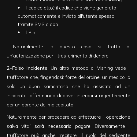
mq
il codice otp,è il codice che viene generato
automaticamente e inviato all'utente spesso
tramite SMS o app
il Pin
Naturalmente in questo caso si tratta di
un’autorizzazione per il trasferimento di denaro.
Locali
2-Falso incidente
. Un altro metodo di Vishing vede il
minimi
truffatore che, fingendosi: forze dell’ordine, un medico, o
Qualsiasi
solo un buon samaritano che ha assistito ad un
incidente, affermando di dover interporsi urgentemente
1
per un parente del malcapitato.
Naturalmente per procedere ad effettuare “l’operazione
2
salva vita”
sarà necessario pagare
. Diversamente il
truffatore può anche “recitare” il ruolo del sedicente