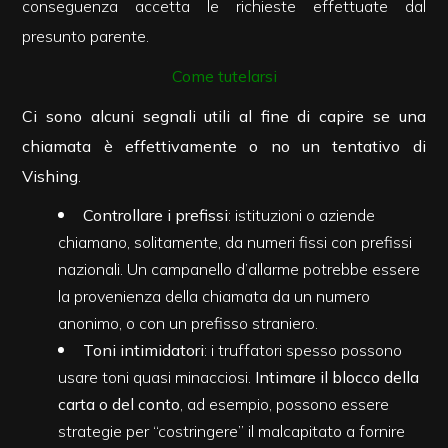
conseguenza accetta le richieste effettuate dal
presunto parente.
3
Come tutelarsi
4
Ci sono alcuni segnali utili al fine di capire se una
chiamata è effettivamente o no un tentativo di
5
Vishing
.
Controllare i prefissi
: istituzioni o aziende
5+
chiamano, solitamente, da numeri fissi con prefissi
nazionali. Un campanello d’allarme potrebbe essere
la provenienza della chiamata da un numero
Camere
anonimo, o con un prefisso straniero.
minime
Toni intimidatori
: i truffatori spesso possono
usare toni quasi minacciosi.
Intimare il blocco della
Qualsiasi
carta o del conto
, ad esempio, possono essere
strategie per “costringere” il malcapitato a fornire
1