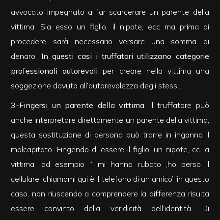
3
avvocato impegnato a far scarcerare un parente della
vittima. Sia esso un figlio, il nipote, ecc ma prima di
4
procedere sarà necessario versare una somma di
denaro.
In questi casi i truffatori utilizzano categorie
5
professionali autorevoli
per creare nella vittima una
soggezione dovuta all’autorevolezza degli stessi.
5+
3-Fingersi un parente della vittima
. Il truffatore può
anche interpretare direttamente un parente della vittima,
Bagni
questa sostituzione di persona può trarre in inganno il
minimi
malcapitato. Fingendo di essere il figlio, un nipote, cc la
Qualsiasi
vittima, ad esempio “ mi hanno rubato ,ho perso il
cellulare: chiamami qui è il telefono di un amico” in questo
1
caso, non riuscendo a comprendere la differenza risulta
essere convinto della veridicità dell’identità. Di
2