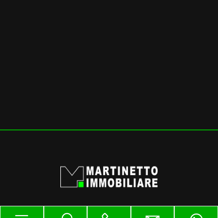
mq
Locali
minimi
Qualsiasi
1
2
Martinetto Immobiliare Srl