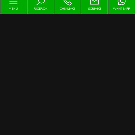
3
MENU
RICERCA
CHIAMACI
SCRIVICI
WHATSAPP
4
Contattaci
5
5+
Via Torino, 64 - San Francesco al Campo (TO)
immobiliare@martinetto.it
Bagni
minimi
335456466
Qualsiasi
P.IVA 06603130011
1
Cerca per codice
2