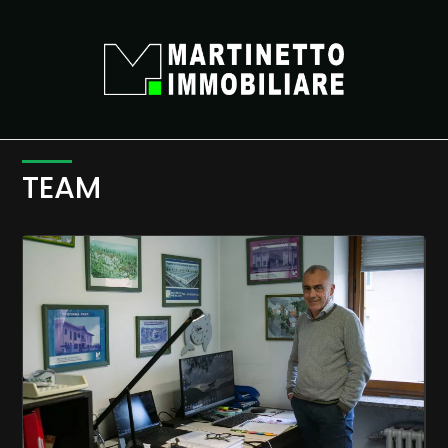
Codice
HOME
CHI SIAMO
Contratto
IMMOBILI
TEAM
Qualsiasi
VALUTAZIONE
Vendita
NEWS
Affitto
CONTATTI
Scegli
dove