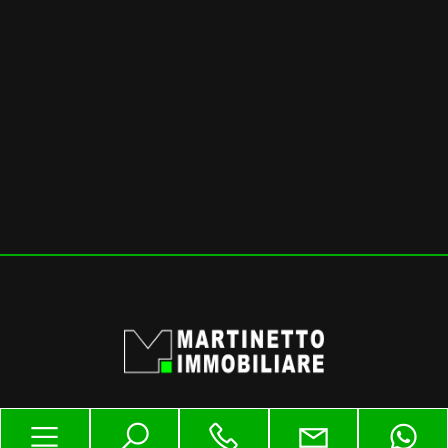
mq
Locali
minimi
Qualsiasi
1
2
Martinetto Immobiliare Srl