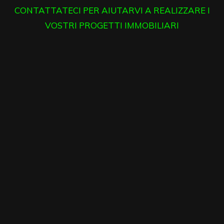
CONTATTATECI PER AIUTARVI A REALIZZARE I
VOSTRI PROGETTI IMMOBILIARI
3
4
5
5+
Camere
minime
Qualsiasi
1