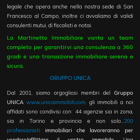
mq
legale che opera anche nella nostra sede di San
Francesco al Campo, inoltre ci avvaliamo di validi
consulenti mutui, di fiscalisti e notai.
La Martinetto Immobiliare vanta un team
completo per garantirvi una consulenza a 360
gradi e una transazione immobiliare serena e
Locali
sicura.
minimi
GRUPPO UNICA
Qualsiasi
Dal 2001, siamo orgogliosi membri del
Gruppo
UNICA
www.unicaimmobili.com
,
gli
immobili a noi
1
affidati sono condivisi con 44 agenzie sia in zona,
sia in Torino e provincia e non solo...
200
2
professionisti
immobiliari che lavoreranno per
vendere/affittare il vostro immobile.
Una