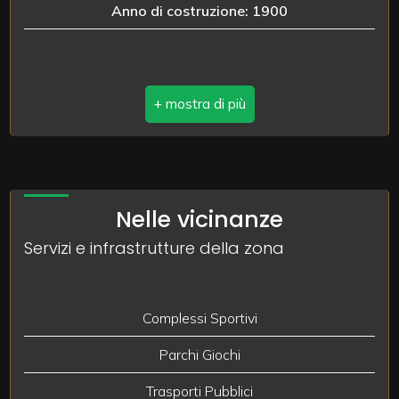
Anno di costruzione: 1900
2
3
4
5
Nelle vicinanze
Servizi e infrastrutture della zona
5+
Altre
Complessi Sportivi
opzioni
Parchi Giochi
-
multiscelta
Trasporti Pubblici