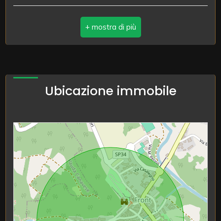
Scuole Elementari
Giardino
Uffici postali
Posto auto/Box
Uffici comunali
Balcone/Terrazzo
Ubicazione immobile
Ascensore
Arredato
Nuova costruzione
Lusso