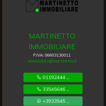
MARTINETTO
IMMOBILIARE
P.IVA: 06603130011
immobiliare@martinetto.it
01192444 ...
33545646 ...
+3933545 ...