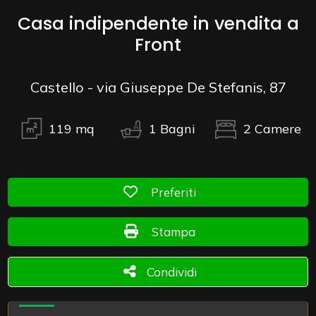
Casa indipendente in vendita a
Commerciali
Front
Industriali
Castello - via Giuseppe De Stefanis, 87
Terreni
119
mq
1
Bagni
2
Camere
Prezzo
Preferiti: Cod. 14316
Preferiti
Stampa: Cod. 14316
Stampa
Condividi
Condividi
Totale