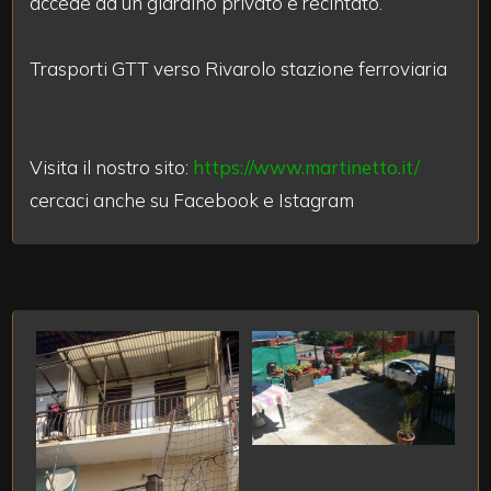
accede ad un giardino privato e recintato.
3
Trasporti GTT verso Rivarolo stazione ferroviaria
4
5
Visita il nostro sito:
https://www.martinetto.it/
5+
cercaci anche su Facebook e Istagram
Bagni
minimi
Qualsiasi
1
2