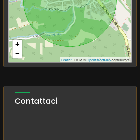
+
−
Leaflet
| OSM ©
OpenStreetMap
contributors
Contattaci