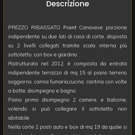
Descrizione
mq
PREZZO RIBASSATO
Front
Canavese porzione
indipendente su due lati di casa di corte, disposta
su 2 livelli collegati tramite scala interna più
sottotetto, con box e giardino.
Locali
Ristrutturata nel 2012, è composta da entrata
minimi
indipendente terrazzo di mq 15 al piano terreno
soggiorno, canna fumaria,cucina, cantina con volte
Qualsiasi
a botte, disimpegno e bagno.
Piano primo disimpegno 2 camere, e balcone,
1
volendo si può collegare il sottotetto non
abitabile.
2
Nella corte 2 posti auto e box di mq 19 da quale si