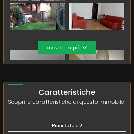
3
4
mostra di più
5
5+
Caratteristiche
Camere
minime
Scopri le caratteristiche di questo immobile
Qualsiasi
Piani totali: 2
1