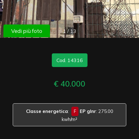
cercare
Provincia
Vedi più foto
1
/
13
Comune
Cod. 14316
€ 40.000
Tipologia
-
multiscelta
Classe energetica
:
F
EP glnr
: 275.00
Qualsiasi
kwh/m²
Residenziali