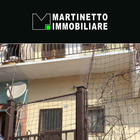
Codice
HOME
CHI SIAMO
Contratto
IMMOBILI
Qualsiasi
VALUTAZIONE
Vendita
NEWS
Affitto
CONTATTI
Scegli
dove