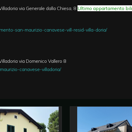
illadoria via Generale dalla Chiesa, 8
Ultimo appartamento bili
ento-san-maurizio-canavese-vill-resid-villa-doria/
illadoria via Domenico Vallero 8
maurizio-canavese-villadoria/