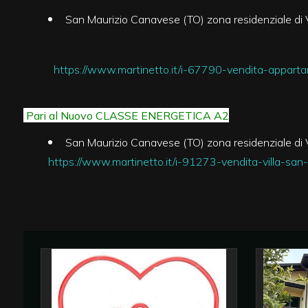
San Maurizio Canavese (TO) zona residenziale di V
Commerciali
https://www.martinetto.it/i-67790-vendita-appartam
Industriali
Pari al Nuovo CLASSE ENERGETICA
A2
Terreni
San Maurizio Canavese (TO) zona residenziale di V
https://www.martinetto.it/i-91273-vendita-villa-san-
Prezzo
Totale