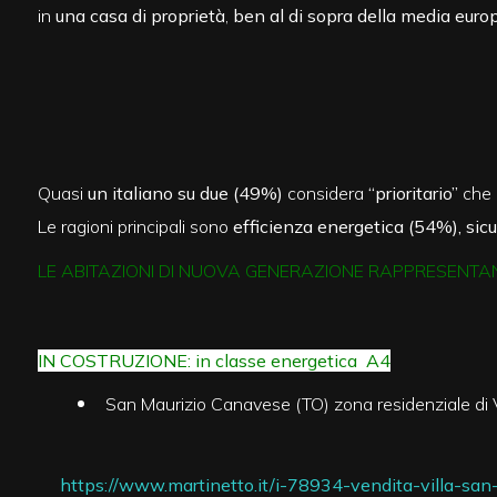
cercare
in
una casa di proprietà
,
ben al di sopra della media euro
Provincia
Comune
Quasi
un italiano su due (49%)
considera
“prioritario”
che 
Le ragioni principali sono
efficienza energetica (54%), si
LE ABITAZIONI DI NUOVA GENERAZIONE RAPPRESENTANO
Tipologia
-
IN COSTRUZIONE: in classe energetica A4
multiscelta
San Maurizio Canavese (TO) zona residenziale di V
Qualsiasi
https://www.martinetto.it/i-78934-vendita-villa-san-
Residenziali