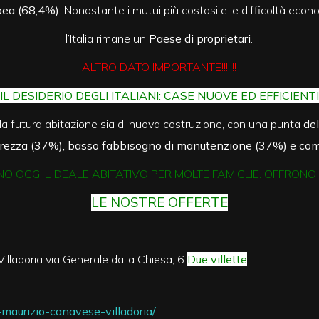
pea (68,4%).
Nonostante i mutui più costosi e le difficoltà econ
l’Italia rimane un
Paese di proprietari
.
ALTRO DATO IMPORTANTE!!!!!!!
IL DESIDERIO DEGLI ITALIANI: CASE NUOVE ED EFFICIENTI
la futura abitazione sia di nuova costruzione, con una punta
del
curezza (37%), basso fabbisogno di manutenzione (37%) e com
 OGGI L’IDEALE ABITATIVO PER MOLTE FAMIGLIE. OFFRONO
LE NOSTRE OFFERTE
illadoria via Generale dalla Chiesa, 6
Due villette
maurizio-canavese-villadoria/