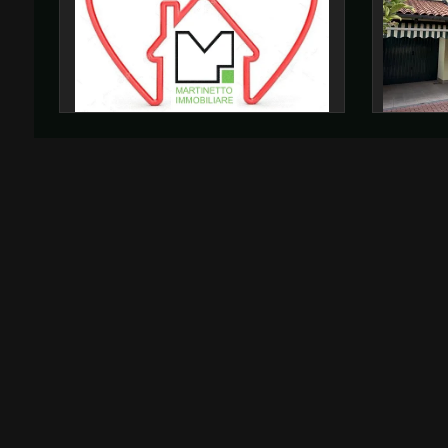
mq
Locali
minimi
Qualsiasi
1
2