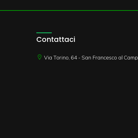
Contattaci
Via Torino, 64 - San Francesco al Camp
immobiliare@martinetto.it
335456466
P.IVA 06603130011