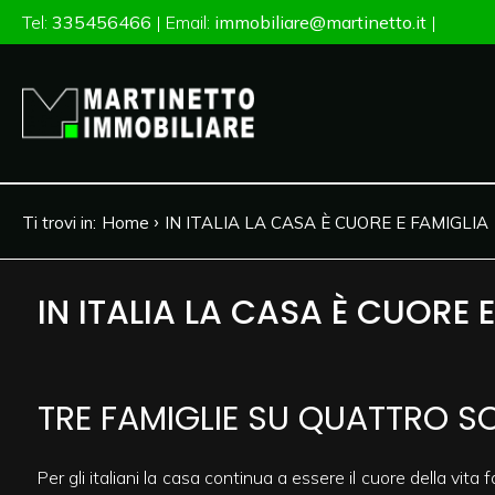
Tel:
335456466
| Email:
immobiliare@martinetto.it
|
Codice
HOME
CHI SIAMO
Contratto
IMMOBILI
›
Ti trovi in:
Home
IN ITALIA LA CASA È CUORE E FAMIGLIA
Qualsiasi
VALUTAZIONE
Vendita
IN ITALIA LA CASA È CUORE 
NEWS
Affitto
CONTATTI
TRE FAMIGLIE SU QUATTRO S
Scegli
dove
Per gli italiani la casa continua a essere il cuore della vita 