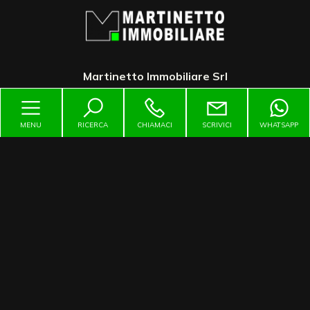
3
4
Martinetto Immobiliare Srl
5
5+
MENU
RICERCA
CHIAMACI
SCRIVICI
WHATSAPP
Contattaci
Bagni
minimi
Via Torino, 64 - San Francesco al Campo (TO)
Qualsiasi
immobiliare@martinetto.it
1
335456466
2