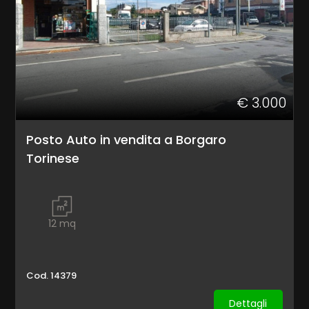
cercare
Torino
Borgaro Torinese
€ 3.000
Posto Auto in vendita a Borgaro
Torinese
Tipologia
-
12
mq
multiscelta
Qualsiasi
Cod. 14379
Dettagli
Residenziali