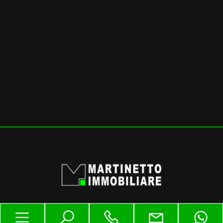
mq
Locali
minimi
Qualsiasi
1
2
Martinetto Immobiliare Srl