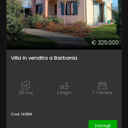
cercare
Torino
Barbania
€ 325.000
Villa in vendita a Barbania
Tipologia
-
313
mq
2
Bagni
3
Camere
multiscelta
Qualsiasi
Cod. 14358
Dettagli
Residenziali