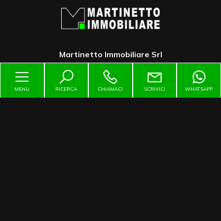
3
4
Martinetto Immobiliare Srl
5
5+
MENU
RICERCA
CHIAMACI
SCRIVICI
WHATSAPP
Contattaci
Bagni
minimi
Via Torino, 64 - San Francesco al Campo (TO)
Qualsiasi
immobiliare@martinetto.it
1
335456466
2